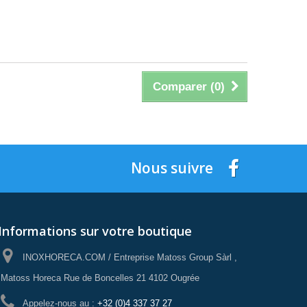
Comparer (
0
)
Nous suivre
Informations sur votre boutique
INOXHORECA.COM / Entreprise Matoss Group Sàrl ,
Matoss Horeca Rue de Boncelles 21 4102 Ougrée
Appelez-nous au :
+32 (0)4 337 37 27