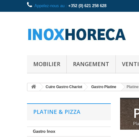
Appelez-nous au :
+352 (0) 621 258 628
MOBILIER
RANGEMENT
VENTI
Cuire Gastro Chariot
Gastro Platine
Platine
PLATINE & PIZZA
Pla
Gastro Inox