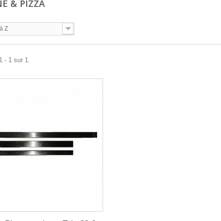
NE & PIZZA
à Z
 - 1 sur 1.